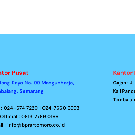
ntor Pusat
Kantor
 Elang Raya No. 99 Mangunharjo,
Gajah : J
balang, Semarang
Kali Panc
Tembalang
l : 024–674 7220 | 024-7660 6993
Official : 0813 2789 0199
il : info@bprartomoro.co.id