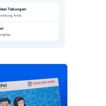
ulasi Tabungan
menabung Anda
ur
lengkap