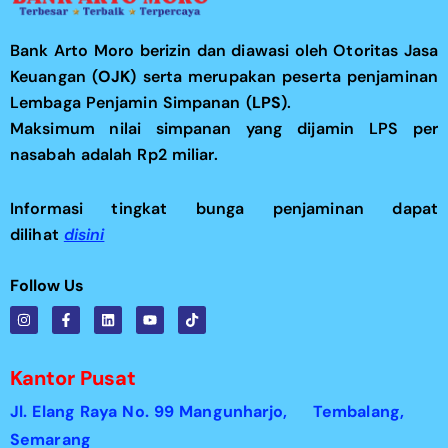
Bank Arto Moro berizin dan diawasi oleh Otoritas Jasa
Keuangan (
OJK
) serta merupakan peserta penjaminan
Lembaga Penjamin Simpanan (
LPS
).
Maksimum nilai simpanan yang dijamin LPS per
nasabah adalah Rp2 miliar.
Informasi tingkat bunga penjaminan dapat
dilihat
disini
Follow Us
I
F
L
Y
T
n
a
i
o
i
s
c
n
u
k
t
e
k
t
t
a
b
e
u
o
Kantor Pusat
g
o
d
b
k
r
o
i
e
Jl. Elang Raya No. 99 Mangunharjo,
a
k
n
Tembalang,
m
-
Semarang
f